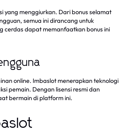
si yang menggiurkan. Dari bonus selamat
ngguan, semua ini dirancang untuk
 cerdas dapat memanfaatkan bonus ini
engguna
nan online. Imbaslot menerapkan teknologi
aksi pemain. Dengan lisensi resmi dan
t bermain di platform ini.
aslot