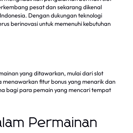
 berkembang pesat dan sekarang dikenal
i Indonesia. Dengan dukungan teknologi
terus berinovasi untuk memenuhi kebutuhan
ainan yang ditawarkan, mulai dari slot
uga menawarkan fitur bonus yang menarik dan
ama bagi para pemain yang mencari tempat
alam Permainan