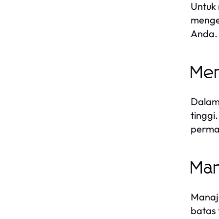
Untuk 
mengem
Anda.
Mem
Dalam 
tinggi
perma
Man
Manaje
batas 