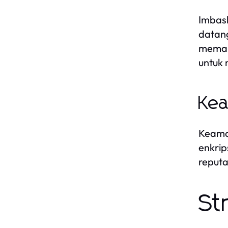
Imbasl
datang
memak
untuk
Kea
Keaman
enkrip
reputa
St