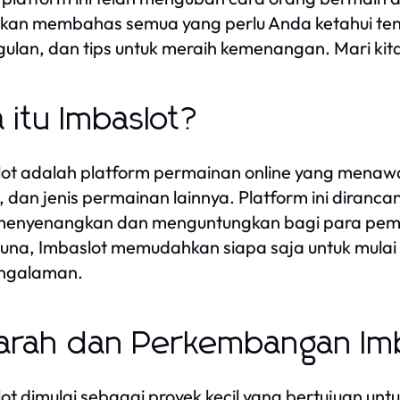
akan membahas semua yang perlu Anda ketahui te
ulan, dan tips untuk meraih kemenangan. Mari kita 
 itu Imbaslot?
lot adalah platform permainan online yang menaw
, dan jenis permainan lainnya. Platform ini dira
menyenangkan dan menguntungkan bagi para pem
una, Imbaslot memudahkan siapa saja untuk mulai
ngalaman.
arah dan Perkembangan Im
ot dimulai sebagai proyek kecil yang bertujuan u