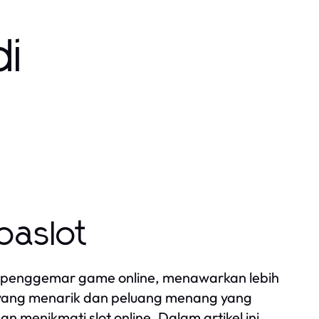
di
baslot
n penggemar game online, menawarkan lebih
 yang menarik dan peluang menang yang
 menikmati slot online. Dalam artikel ini,