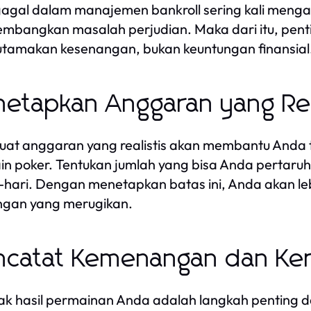
agal dalam manajemen bankroll sering kali mengal
bangkan masalah perjudian. Maka dari itu, pentin
tamakan kesenangan, bukan keuntungan finansial
etapkan Anggaran yang Rea
at anggaran yang realistis akan membantu Anda 
n poker. Tentukan jumlah yang bisa Anda pertar
-hari. Dengan menetapkan batas ini, Anda akan l
ngan yang merugikan.
catat Kemenangan dan Ke
ak hasil permainan Anda adalah langkah penting 