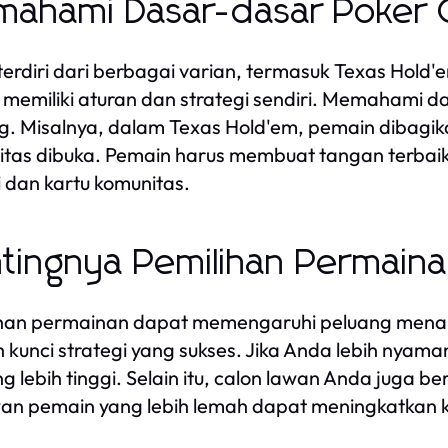
ahami Dasar-dasar Poker 
terdiri dari berbagai varian, termasuk Texas Hol
 memiliki aturan dan strategi sendiri. Memahami 
g. Misalnya, dalam Texas Hold'em, pemain dibagika
tas dibuka. Pemain harus membuat tangan terbai
i dan kartu komunitas.
tingnya Pemilihan Permain
ihan permainan dapat memengaruhi peluang menan
 kunci strategi yang sukses. Jika Anda lebih nyam
 lebih tinggi. Selain itu, calon lawan Anda juga 
an pemain yang lebih lemah dapat meningkatkan