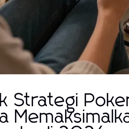
tuk Strategi Poke
una Memaksimalk