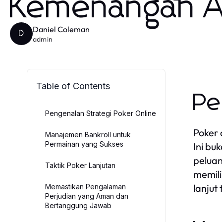
Kemenangan A
Daniel Coleman
D
admin
Table of Contents
Pe
Pengenalan Strategi Poker Online
Poker 
Manajemen Bankroll untuk
Permainan yang Sukses
Ini bu
peluan
Taktik Poker Lanjutan
memili
lanjut
Memastikan Pengalaman
Perjudian yang Aman dan
Bertanggung Jawab