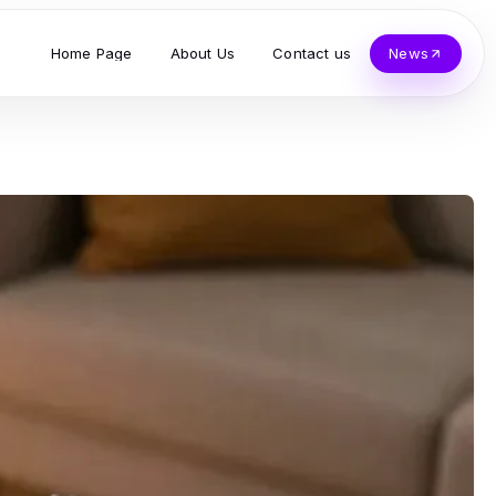
Home Page
About Us
Contact us
News