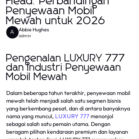
Head: Perbandingan
Penyewaan Mobil
Mewah untuk 2026
Abbie Hughes
A
admin
Pengenalan LUXURY 777
dan Industri Penyewaan
Mobil Mewah
Dalam beberapa tahun terakhir, penyewaan mobil
mewah telah menjadi salah satu segmen bisnis
yang berkembang pesat, dan di antara banyaknya
nama yang muncul,
menonjol
LUXURY 777
sebagai salah satu pemain utama. Dengan
beragam pilihan kendaraan premium dan layanan