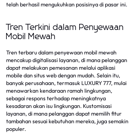
telah berhasil mengukuhkan posisinya di pasar ini.
Tren Terkini dalam Penyewaan
Mobil Mewah
Tren terbaru dalam penyewaan mobil mewah
mencakup digitalisasi layanan, di mana pelanggan
dapat melakukan pemesanan melalui aplikasi
mobile dan situs web dengan mudah. Selain itu,
banyak perusahaan, termasuk LUXURY 777, mulai
menawarkan kendaraan ramah lingkungan,
sebagai respons terhadap meningkatnya
kesadaran akan isu lingkungan. Kustomisasi
layanan, di mana pelanggan dapat memilih fitur
tambahan sesuai kebutuhan mereka, juga semakin
populer.