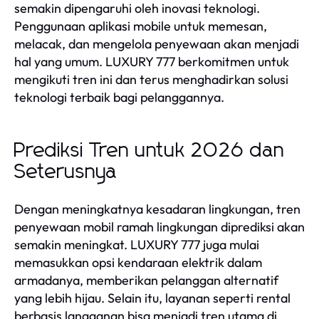
semakin dipengaruhi oleh inovasi teknologi.
Penggunaan aplikasi mobile untuk memesan,
melacak, dan mengelola penyewaan akan menjadi
hal yang umum. LUXURY 777 berkomitmen untuk
mengikuti tren ini dan terus menghadirkan solusi
teknologi terbaik bagi pelanggannya.
Prediksi Tren untuk 2026 dan
Seterusnya
Dengan meningkatnya kesadaran lingkungan, tren
penyewaan mobil ramah lingkungan diprediksi akan
semakin meningkat. LUXURY 777 juga mulai
memasukkan opsi kendaraan elektrik dalam
armadanya, memberikan pelanggan alternatif
yang lebih hijau. Selain itu, layanan seperti rental
berbasis langganan bisa menjadi tren utama di