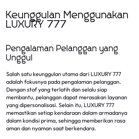
Keunggulan Menggunakan
LUXURY 777
Pengalaman Pelanggan yang
Unggul
Salah satu keunggulan utama dari LUXURY 777
adalah fokusnya pada pengalaman pelanggan.
Dengan staf yang terlatih dan selalu siap
membantu, pelanggan dapat merasakan layanan
yang dipersonalisasi. Selain itu, LUXURY 777
memastikan setiap kendaraan dalam armadanya
dalam kondisi prima, sehingga memberikan rasa
aman dan nyaman saat berkendara.