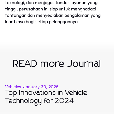
teknologi, dan menjaga standar layanan yang
tinggi, perusahaan ini siap untuk menghadapi
tantangan dan menyediakan pengalaman yang
luar biasa bagi setiap pelanggannya.
READ more Journal
Vehicles
-
January 30, 2026
Top Innovations in Vehicle
Technology for 2024