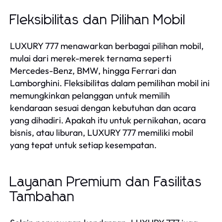
Fleksibilitas dan Pilihan Mobil
LUXURY 777 menawarkan berbagai pilihan mobil,
mulai dari merek-merek ternama seperti
Mercedes-Benz, BMW, hingga Ferrari dan
Lamborghini. Fleksibilitas dalam pemilihan mobil ini
memungkinkan pelanggan untuk memilih
kendaraan sesuai dengan kebutuhan dan acara
yang dihadiri. Apakah itu untuk pernikahan, acara
bisnis, atau liburan, LUXURY 777 memiliki mobil
yang tepat untuk setiap kesempatan.
Layanan Premium dan Fasilitas
Tambahan