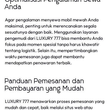
Anda
Agar pengalaman menyewa mobil mewah Anda
maksimal, penting untuk merencanakan segala
sesuatunya dengan baik. Menggunakan layanan
pengemudi dari LUXURY 777 bisa membantu Anda
fokus pada momen spesial tanpa harus khawatir
tentang logistik. Selain itu, mempertimbangkan
waktu pemesanan juga dapat membantu
mendapatkan penawaran terbaik.
Panduan Pemesanan dan
Pembayaran yang Mudah
LUXURY 777 menawarkan proses pemesanan yang
mudah dan cepat, baik melalui situs web atau