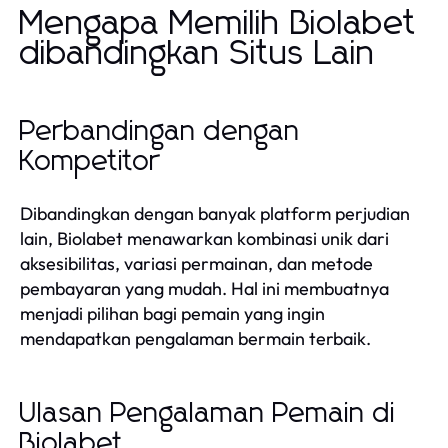
Mengapa Memilih Biolabet
dibandingkan Situs Lain
Perbandingan dengan
Kompetitor
Dibandingkan dengan banyak platform perjudian
lain, Biolabet menawarkan kombinasi unik dari
aksesibilitas, variasi permainan, dan metode
pembayaran yang mudah. Hal ini membuatnya
menjadi pilihan bagi pemain yang ingin
mendapatkan pengalaman bermain terbaik.
Ulasan Pengalaman Pemain di
Biolabet