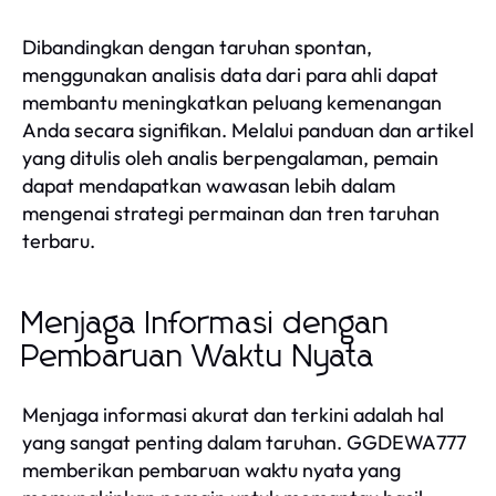
Dibandingkan dengan taruhan spontan,
menggunakan analisis data dari para ahli dapat
membantu meningkatkan peluang kemenangan
Anda secara signifikan. Melalui panduan dan artikel
yang ditulis oleh analis berpengalaman, pemain
dapat mendapatkan wawasan lebih dalam
mengenai strategi permainan dan tren taruhan
terbaru.
Menjaga Informasi dengan
Pembaruan Waktu Nyata
Menjaga informasi akurat dan terkini adalah hal
yang sangat penting dalam taruhan. GGDEWA777
memberikan pembaruan waktu nyata yang