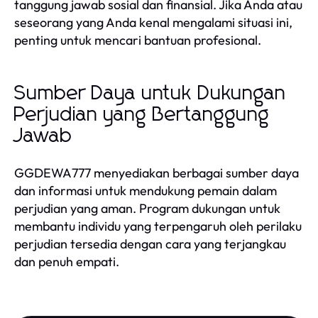
tanggung jawab sosial dan finansial. Jika Anda atau
seseorang yang Anda kenal mengalami situasi ini,
penting untuk mencari bantuan profesional.
Sumber Daya untuk Dukungan
Perjudian yang Bertanggung
Jawab
GGDEWA777 menyediakan berbagai sumber daya
dan informasi untuk mendukung pemain dalam
perjudian yang aman. Program dukungan untuk
membantu individu yang terpengaruh oleh perilaku
perjudian tersedia dengan cara yang terjangkau
dan penuh empati.