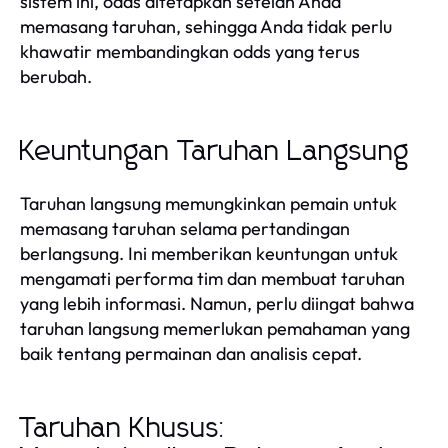
sistem ini, odds ditetapkan setelah Anda
memasang taruhan, sehingga Anda tidak perlu
khawatir membandingkan odds yang terus
berubah.
Keuntungan Taruhan Langsung
Taruhan langsung memungkinkan pemain untuk
memasang taruhan selama pertandingan
berlangsung. Ini memberikan keuntungan untuk
mengamati performa tim dan membuat taruhan
yang lebih informasi. Namun, perlu diingat bahwa
taruhan langsung memerlukan pemahaman yang
baik tentang permainan dan analisis cepat.
Taruhan Khusus: