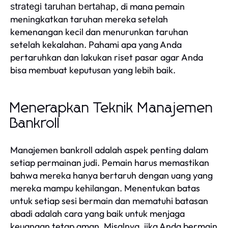
, di mana pemain
strategi taruhan bertahap
meningkatkan taruhan mereka setelah
kemenangan kecil dan menurunkan taruhan
setelah kekalahan. Pahami apa yang Anda
pertaruhkan dan lakukan riset pasar agar Anda
bisa membuat keputusan yang lebih baik.
Menerapkan Teknik Manajemen
Bankroll
Manajemen bankroll adalah aspek penting dalam
setiap permainan judi. Pemain harus memastikan
bahwa mereka hanya bertaruh dengan uang yang
mereka mampu kehilangan. Menentukan batas
untuk setiap sesi bermain dan mematuhi batasan
abadi adalah cara yang baik untuk menjaga
keuangan tetap aman. Misalnya, jika Anda bermain