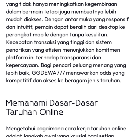
yang tidak hanya meningkatkan kegembiraan
dalam bermain tetapi juga membuatnya lebih
mudah diakses. Dengan antarmuka yang responsif
dan intuitif, pemain dapat beralih dari desktop ke
perangkat mobile dengan tanpa kesulitan.
Kecepatan transaksi yang tinggi dan sistem
penarikan yang efisien menunjukkan komitmen
platform ini terhadap transparansi dan
kepercayaan. Bagi pencari peluang menang yang
lebih baik, GGDEWA777 menawarkan odds yang
kompetitif dan akses ke beragam jenis taruhan.
Memahami Dasar-Dasar
Taruhan Online
Mengetahui bagaimana cara kerja taruhan online
adalah langkah awal yang krusial bagi setiap