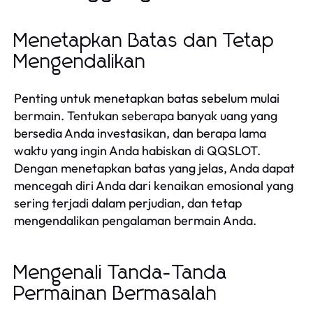
Menetapkan Batas dan Tetap
Mengendalikan
Penting untuk menetapkan batas sebelum mulai
bermain. Tentukan seberapa banyak uang yang
bersedia Anda investasikan, dan berapa lama
waktu yang ingin Anda habiskan di QQSLOT.
Dengan menetapkan batas yang jelas, Anda dapat
mencegah diri Anda dari kenaikan emosional yang
sering terjadi dalam perjudian, dan tetap
mengendalikan pengalaman bermain Anda.
Mengenali Tanda-Tanda
Permainan Bermasalah