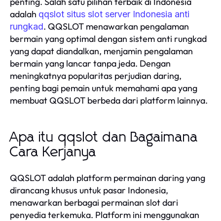
penting. Salah satu pilihan terbaik di Indonesia
adalah
qqslot situs slot server Indonesia anti
. QQSLOT menawarkan pengalaman
rungkad
bermain yang optimal dengan sistem anti rungkad
yang dapat diandalkan, menjamin pengalaman
bermain yang lancar tanpa jeda. Dengan
meningkatnya popularitas perjudian daring,
penting bagi pemain untuk memahami apa yang
membuat QQSLOT berbeda dari platform lainnya.
Apa itu qqslot dan Bagaimana
Cara Kerjanya
QQSLOT adalah platform permainan daring yang
dirancang khusus untuk pasar Indonesia,
menawarkan berbagai permainan slot dari
penyedia terkemuka. Platform ini menggunakan