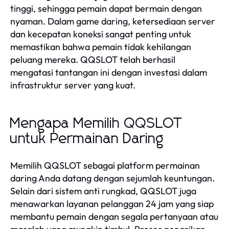
tinggi, sehingga pemain dapat bermain dengan
nyaman. Dalam game daring, ketersediaan server
dan kecepatan koneksi sangat penting untuk
memastikan bahwa pemain tidak kehilangan
peluang mereka. QQSLOT telah berhasil
mengatasi tantangan ini dengan investasi dalam
infrastruktur server yang kuat.
Mengapa Memilih QQSLOT
untuk Permainan Daring
Memilih QQSLOT sebagai platform permainan
daring Anda datang dengan sejumlah keuntungan.
Selain dari sistem anti rungkad, QQSLOT juga
menawarkan layanan pelanggan 24 jam yang siap
membantu pemain dengan segala pertanyaan atau