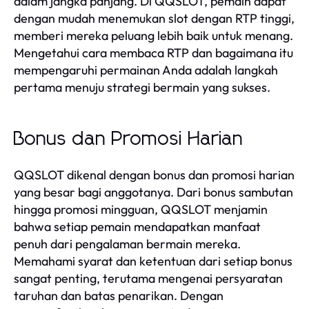
dalam jangka panjang. Di QQSLOT, pemain dapat
dengan mudah menemukan slot dengan RTP tinggi,
memberi mereka peluang lebih baik untuk menang.
Mengetahui cara membaca RTP dan bagaimana itu
mempengaruhi permainan Anda adalah langkah
pertama menuju strategi bermain yang sukses.
Bonus dan Promosi Harian
QQSLOT dikenal dengan bonus dan promosi harian
yang besar bagi anggotanya. Dari bonus sambutan
hingga promosi mingguan, QQSLOT menjamin
bahwa setiap pemain mendapatkan manfaat
penuh dari pengalaman bermain mereka.
Memahami syarat dan ketentuan dari setiap bonus
sangat penting, terutama mengenai persyaratan
taruhan dan batas penarikan. Dengan