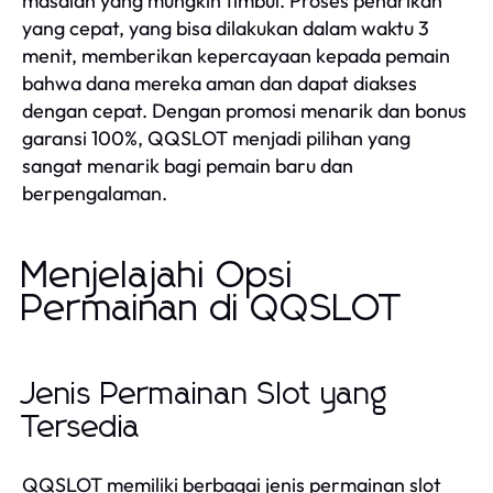
masalah yang mungkin timbul. Proses penarikan
yang cepat, yang bisa dilakukan dalam waktu 3
menit, memberikan kepercayaan kepada pemain
bahwa dana mereka aman dan dapat diakses
dengan cepat. Dengan promosi menarik dan bonus
garansi 100%, QQSLOT menjadi pilihan yang
sangat menarik bagi pemain baru dan
berpengalaman.
Menjelajahi Opsi
Permainan di QQSLOT
Jenis Permainan Slot yang
Tersedia
QQSLOT memiliki berbagai jenis permainan slot