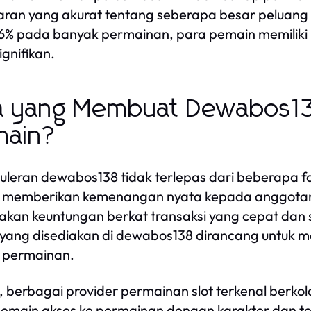
an yang akurat tentang seberapa besar peluang 
96% pada banyak permainan, para pemain memilik
ignifikan.
 yang Membuat Dewabos138
main?
leran dewabos138 tidak terlepas dari beberapa fa
 memberikan kemenangan nyata kepada anggotan
akan keuntungan berkat transaksi yang cepat da
 yang disediakan di dewabos138 dirancang untuk
 permainan.
 berbagai provider permainan slot terkenal berk
emain akses ke permainan dengan karakter dan t