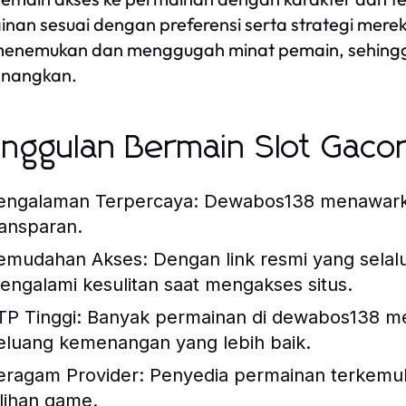
nan sesuai dengan preferensi serta strategi merek
 menemukan dan menggugah minat pemain, sehingg
nangkan.
nggulan Bermain Slot Gaco
engalaman Terpercaya:
Dewabos138 menawarkan
ransparan.
emudahan Akses:
Dengan link resmi yang selalu
engalami kesulitan saat mengakses situs.
TP Tinggi:
Banyak permainan di dewabos138 me
eluang kemenangan yang lebih baik.
eragam Provider:
Penyedia permainan terkemuk
ilihan game.