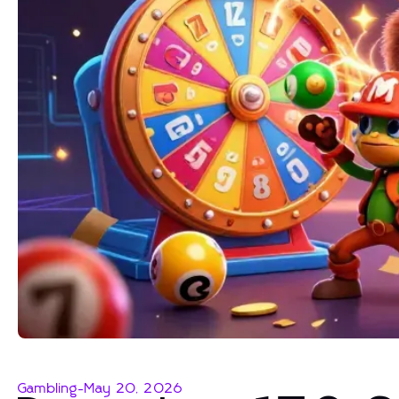
Gambling
-
May 20, 2026