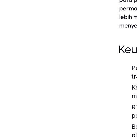
permai
lebih
menye
Keu
P
t
K
m
R
p
B
p