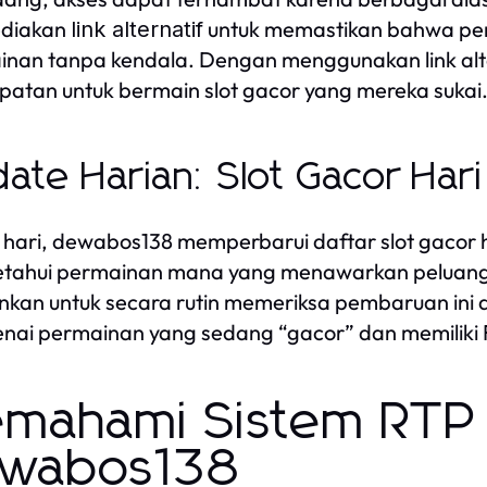
diakan
untuk memastikan bahwa pem
link alternatif
nan tanpa kendala. Dengan menggunakan link alte
atan untuk bermain slot gacor yang mereka sukai
ate Harian: Slot Gacor Hari 
 hari, dewabos138 memperbarui daftar slot gacor 
tahui permainan mana yang menawarkan peluang k
nkan untuk secara rutin memeriksa pembaruan ini 
ai permainan yang sedang “gacor” dan memiliki R
mahami Sistem RTP 
wabos138