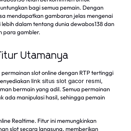
untungkan bagi semua pemain. Dengan
 bisa mendapatkan gambaran jelas mengenai
 lebih dalam tentang dunia dewabos138 dan
n para gambler.
itur Utamanya
 permainan slot online dengan RTP tertinggi
menyediakan
,
link situs slot gacor resmi
man bermain yang adil. Semua permainan
dak ada manipulasi hasil, sehingga pemain
line Realtime. Fitur ini memungkinkan
nan slot secara langsung, memberikan