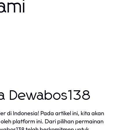
ami
nia Dewabos138
ler di Indonesia! Pada artikel ini, kita akan
leh platform ini. Dari pilihan permainan
wabos138 telah berkomitmen untuk